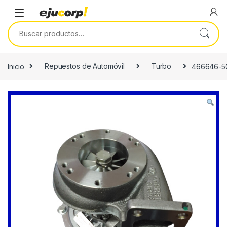
Saltar a la navegación
Saltar al contenido
Buscar por:
Inicio
Repuestos de Automóvil
Turbo
466646-5