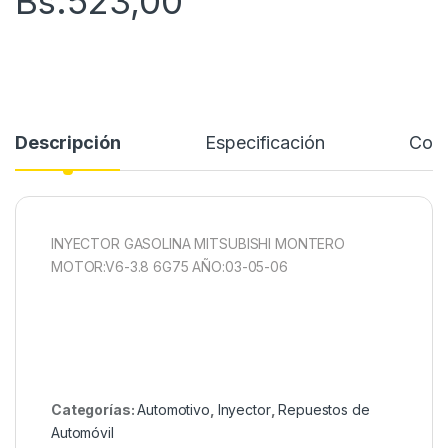
Bs.
523,00
Descripción
Especificación
Come
INYECTOR GASOLINA MITSUBISHI MONTERO
MOTOR:V6-3.8 6G75 AÑO:03-05-06
Categorías:
Automotivo
,
Inyector
,
Repuestos de
Automóvil