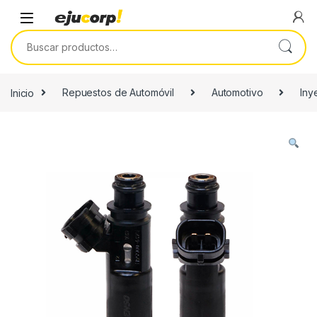
Saltar a la navegación
Saltar al contenido
Buscar por:
Inicio
Repuestos de Automóvil
Automotivo
Iny