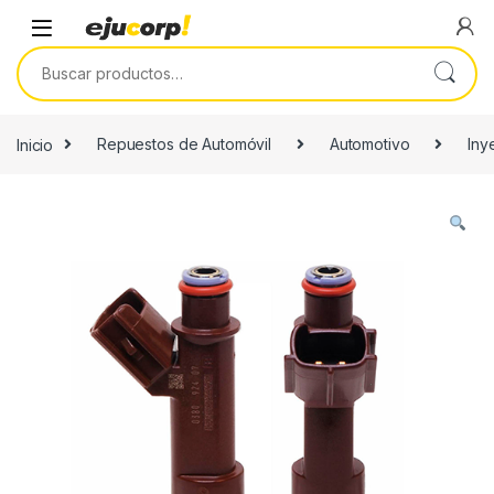
Saltar a la navegación
Saltar al contenido
Buscar por:
Inicio
Repuestos de Automóvil
Automotivo
Iny