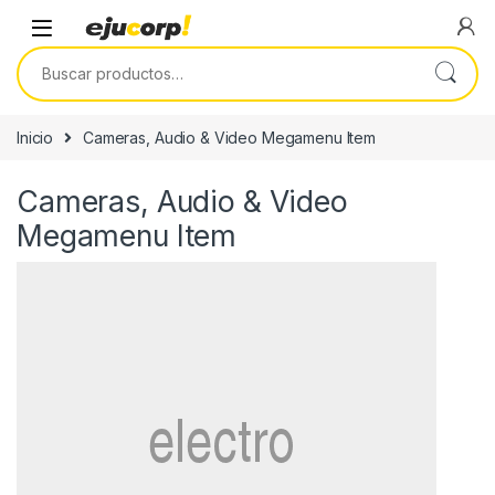
Saltar a la navegación
Saltar al contenido
Buscar por:
Inicio
Cameras, Audio & Video Megamenu Item
Cameras, Audio & Video
Megamenu Item